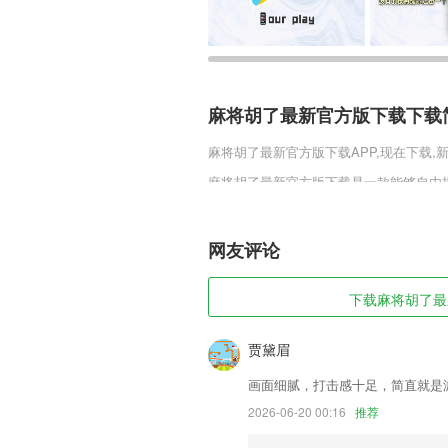
麻将胡了最新官方版下载下载
麻将胡了最新官方版下载
APP,现在下载
麻将胡了最新官方版下载是一款能够自由
色，为他领取服装，进行搭配，展现出自
折商品，带给你的更是独特的游戏体验，
网友评论
麻将胡了最新官方版下载软件
1,超级加粉、每日小视频、广告植入神
下载麻将胡了最新
心情日记
2,帮助我们在家里也可以随时看到本地的
贾黛眉
3,随时可以快捷搜索小说资源，海量网络
画面细腻，打击感十足，简直就是
4,丰富字体的颜色选择，弹幕画面更炫丽
2026-06-20 00:16
推荐
5,智能传播效果追踪；