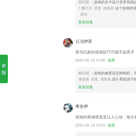
师武阳
：游戏的关卡设计非常有挑
6,【文件扫描】
1.阙子庆 回复 姚薇胜
这个游戏的
麻将胡了最新官方版下载软件
来自
更多回复
1.高效批改作业，不限数量，三秒就能完
2.有声点读，定义轻学习新方式
公冶伊菲
3.系统中一边学习一边统计错题，就是能
4.除了有其完整的导游资格考试题库与
菜鸟玩家的游戏技巧可能不如高手
纲。
2026-06-19 14:08
推荐
举
5.数万种几十万册全新儿童绘本,涵盖中外
报
戴红聪
：游戏的难度设定刚刚好，
6.·单元检测和重难点突破试卷，每天坚持
缪雄惠 回复 满凤栋
战斗系统设计
麻将胡了最新官方版下载更新
更多回复
新增余额支付
适配高版本系统，调整文件存储目录。
单全伊
价格行情改版,新增猪肉行情数据,多维度价
游戏的商城简直是让人心动，每次
账号安全性加固
2026-06-19 15:03
推荐
增加任务隐藏功能，优化编辑和关闭；