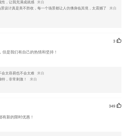
战性，让我充满成就感
来自
场景设计真是美不胜收，每一个场景都让人仿佛身临其境，太震撼了
来自
优势
成上传，为你细心检查每一道题。
记录好错题加强复习巩固
3
丰富的练习与做题模式外，还有导游资格考试查询入口和导游资格考试大
，但是我们有自己的热情和坚持！
热门绘本,种类丰富齐全.
不会太容易也不会太难
来自
刷题
独特，非常刺激！
来自
了什么?
349
格图形展示.
都有新的限时优惠！