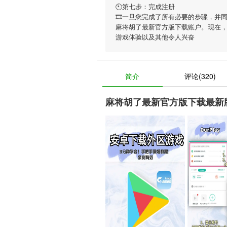
🕙第七步：完成注册
🎞一旦您完成了所有必要的步骤，并
麻将胡了最新官方版下载账户。现在
游戏体验以及其他令人兴奋
简介
评论(320)
麻将胡了最新官方版下载最新