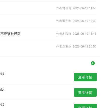
）
作者:郎钧菁 2026-06-19 14:53
作者:荀绍华 2026-06-19 18:32
更不应该被设限
作者:别俊淑 2026-06-19 15:46
作者:邹勤永 2026-06-19 20:50
业版
查看详情
业版
查看详情
业版
查看详情