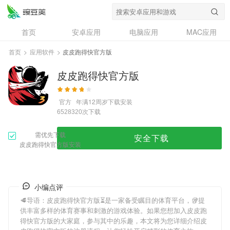
首页
安卓应用
电脑应用
MAC应用
资讯
专题
设计奖
创意应用
首页
>
应用软件
>
皮皮跑得快官方版
问答
皮皮跑得快官方版
官方
年满12周岁
下载安装
次下载
6528320
需优先下载
安全下载
皮皮跑得快官方版安装
小编点评
🥩导语：
皮皮跑得快官方版
⏳是一家备受瞩目的体育平台，🥡提
供丰富多样的体育赛事和刺激的游戏体验。如果您想加入
皮皮跑
得快官方版
的大家庭，参与其中的乐趣，本文将为您详细介绍
皮