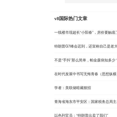
v8国际热门文章
一线楼市现超长“小阳春”，房价要触底
特朗普G7峰会迟到，还宣称自己是老
不是“手抖”那么简单，帕金森病知多少
在时代发展中书写无悔青春（思想纵横
学者：美联储暗藏狠招
青海省海东市平安区：国家税务总局主导
以色列官员：“特朗普出卖了我们”