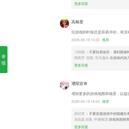
更多回复
1.自考直播课堂每天都有免费的直播课，
2.分级课程：根据进度和喜好选择课程，2
高榕星
3.双师课堂的辅导老师是学校优秀的面
玩游戏的时候总是容易冲动，有没
程，集体备课；课中，辅导老师陪伴226
与学生进行1对1沟通，跟家长保持高频交
2026-06-19 10:23
推荐
4.启音在线，儿童健康管理智能服务平
习秋朗
：不要轻易放弃，遇到困难
筛查、临床训练与干预服务的专业机构。
举
闻凤芳 回复 司马逸珍
在游戏内加
5.完备的教学功能，包括教、学、练、考
报
更多回复
6.·根据考试题库，艺考生能够进行测试
v8国际更新了什么?
濮阳宜奇
优化短视频去水印
增加更多的游戏地图和场景，以提
优化了代码提升了体验
2026-06-19 14:53
推荐
新增批量添加好友功能，以及修复已知bug
田纪梵
：不要忽视游戏中的隐藏任
优化了用户体验度
东昌柔 回复 申屠顺茂
游戏画面精
（修正部分已知bug
更多回复