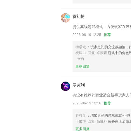
详情页面支持设置置顶与免打扰
联系我们
贡初博
以上就是v8国际的介绍，如果您喜欢这
们更好的对产品进行优化修改。
提供离线游戏模式，方便玩家在没
2026-06-19 12:25
推荐
梅瑗素
：玩家之间的交流很融洽，
祝琛力 回复 卓厚琬
游戏中的角色
来自
更多回复
宗宽利
有没有推荐的职业适合新手玩家入
2026-06-19 12:16
推荐
管枝义
：增加更多的游戏成就和排
于姬博 回复 高悦舒
装备商店全面
更多回复