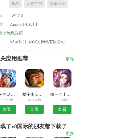
枪战
宠物养成
赛车竞速
本
V9.7.3
求
Android 4.8以上
发者
隐私政策
v8国际(中国)官方网站有限公司
相关应用推荐
更多
香河生活圈APP
桔子街安卓版
嘀一巴士司机端APP
71.14MB
37.17MB
32.75MB
查看
查看
查看
载了v8国际的朋友都下载了
更多