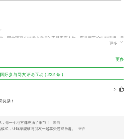
.
手游，因为玩家在游戏中扮演的不是正面人物，而是魔王的忠实簇拥，目
更多
安德烈王朝进行对抗，通过声东击西也好、欲擒故纵也好、打草惊蛇也
被打压的恶势力能从此抬头做魔鬼，能够把光明全部驱逐消灭换成黑夜
更多
国际参与网友评论互动 ( 222 条 )
优质的语音讲解内容
得到必要的支持和指导，满足客户的个性化需求，提升订单处理效率。
21
预约上课，线上课堂互动，学习雅思不再枯燥！
稀奖励！
有用的地理小知识点与常考点融合在一起，刷题太难太枯燥，那小知识点
来。
腻，每一个地方都充满了细节！
来自
戏模式，让玩家能够与朋友一起享受游戏乐趣。
来自
同的免费正版图书，包括*费原创小说及精品出版物。