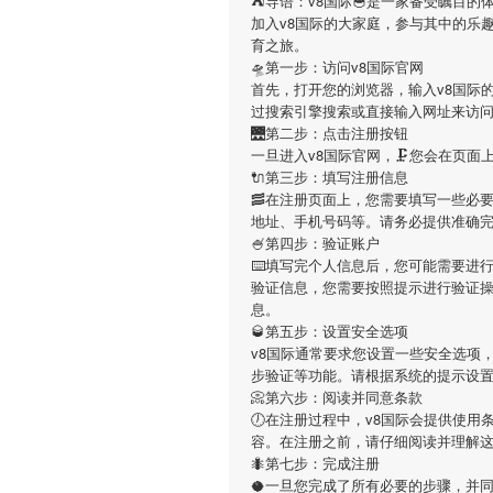
⛺️导语：
v8国际
🥣是一家备受瞩目的
加入
v8国际
的大家庭，参与其中的乐
育之旅。
🛸第一步：访问v8国际官网
首先，打开您的浏览器，输入
v8国际
的
过搜索引擎搜索或直接输入网址来访
🌉第二步：点击注册按钮
一旦进入
v8国际
官网，🗜您会在页面
🔌第三步：填写注册信息
🥓在注册页面上，您需要填写一些必
地址、手机号码等。请务必提供准确
🍧第四步：验证账户
⌨️填写完个人信息后，您可能需要进
验证信息，您需要按照提示进行验证
息。
🥃第五步：设置安全选项
v8国际
通常要求您设置一些安全选项，
步验证等功能。请根据系统的提示设
📀第六步：阅读并同意条款
🕖在注册过程中，
v8国际
会提供使用
容。在注册之前，请仔细阅读并理解
🐜第七步：完成注册
🥥一旦您完成了所有必要的步骤，并