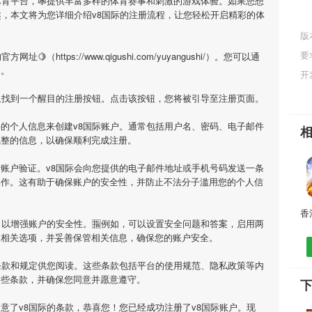
体育平台，🕸提供丰富多样的体育赛事和刺激的游戏体验。如果您想
趣，本文将为您详细介绍
v8国际
的注册流程，让您轻松开启精彩的体
版
要
官方网址🍋（https://www.qigushi.com/yuyangushi/）。您可以通
问。
开
上找到一个醒目的注册按钮。点击该按钮，您将被引导至注册页面。
要的个人信息来创建
v8国际
账户。通常包括用户名、密码、电子邮件
完整的信息，以确保顺利完成注册。
行账户验证。
v8国际
会向您提供的电子邮件地址或手机号码发送一条
操作。这有助于确保账户的安全性，并防止不法分子滥用您的个人信
以增强账户的安全性。🈯例如，可以设置安全问题和答案，启用两
置相关选项，并妥善保管相关信息，确保您的账户安全。
条款和规定供您阅读。这些条款包括平台的使用规范、隐私政策等内
这些条款，并确保您同意并愿意遵守。
下
同意了
v8国际
的条款，恭喜您！您已经成功注册了v8国际账户。现