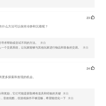
您可以随时随地进行学习和跟老师交流！
265让学生们更有针对性地学习。
23
授班老师，专业能力过硬，责任心强。课前，辅导老师与主讲老师研讨课
有什么方法可以保持冷静和沉着呢？
5学生，管理课堂，及时答疑解惑，保证当堂学习质量；课后，辅导老师
流。
台，专注于帮助儿童克服发育及学习障碍，提供专业儿童言语发展及早期
时寻求帮助或尝试不同的方法。
来自
入一个交易系统，让玩家能够与其他玩家进行物品和装备的交易。
来自
、管、评及学习行为数据分析工具。
，查看试题成绩
24
供更多探索和发现的机会。
.
务和奖励，它们可能是获取稀有道具和经验的关键
来自
美，音效炫酷，但游戏操作不够流畅，希望能优化一下
来自