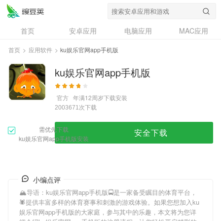
首页
安卓应用
电脑应用
MAC应用
资讯
专题
设计奖
创意应用
首页
>
应用软件
>
ku娱乐官网app手机版
问答
ku娱乐官网app手机版
官方
年满12周岁
下载安装
次下载
2003671
需优先下载
安全下载
ku娱乐官网app手机版安装
小编点评
🏔导语：
ku娱乐官网app手机版
🚍是一家备受瞩目的体育平台，
🕷提供丰富多样的体育赛事和刺激的游戏体验。如果您想加入
ku
娱乐官网app手机版
的大家庭，参与其中的乐趣，本文将为您详