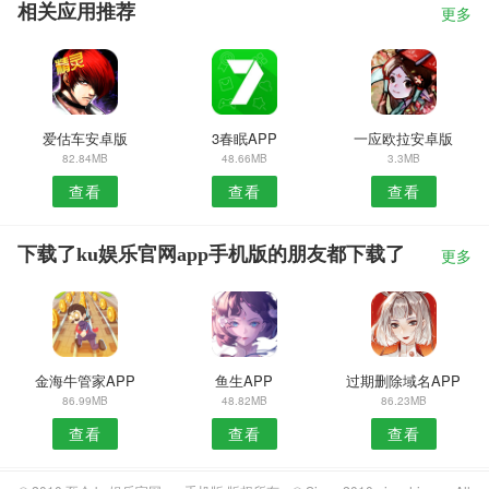
相关应用推荐
更多
爱估车安卓版
3春眠APP
一应欧拉安卓版
82.84MB
48.66MB
3.3MB
查看
查看
查看
下载了ku娱乐官网app手机版的朋友都下载了
更多
金海牛管家APP
鱼生APP
过期删除域名APP
86.99MB
48.82MB
86.23MB
查看
查看
查看