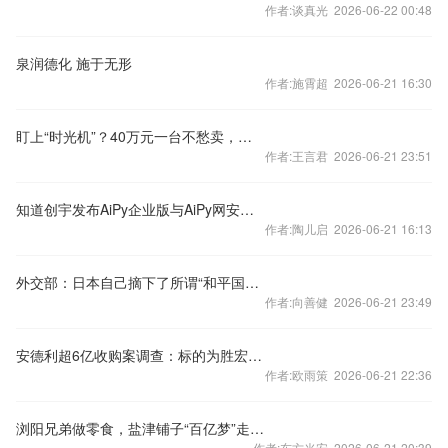
作者:谈真光 2026-06-22 00:48
泉润德化 施于无形
作者:施霄超 2026-06-21 16:30
盯上“时光机”？40万元一台不愁卖，是智商税还是真科技
作者:王言君 2026-06-21 23:51
知道创宇发布AiPy企业版与AiPy网安专版两款产品
作者:陶儿启 2026-06-21 16:13
外交部：日本自己摘下了所谓“和平国家”的面具
作者:向善健 2026-06-21 23:49
安德利超6亿收购案调查：标的为胜宏科技供应商，官网“离奇”失效，电话为空号
作者:欧雨策 2026-06-21 22:36
浏阳兄弟做零食，盐津铺子“百亿梦”走到十字路口
作者:东方光安 2026-06-21 20:39