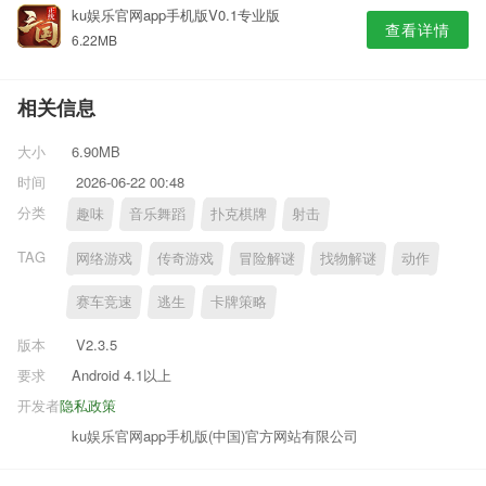
ku娱乐官网app手机版V0.1专业版
查看详情
6.22MB
相关信息
大小
6.90MB
时间
2026-06-22 00:48
分类
趣味
音乐舞蹈
扑克棋牌
射击
TAG
网络游戏
传奇游戏
冒险解谜
找物解谜
动作
赛车竞速
逃生
卡牌策略
版本
V2.3.5
要求
Android 4.1以上
开发者
隐私政策
ku娱乐官网app手机版(中国)官方网站有限公司