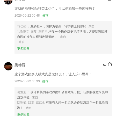
2,在线直播课:在线直播与老师实时互动;视频提供回放,错过时间可随时补
游戏的商城物品种类太少了，可以多添加一些选择吗？
习;
2026-06-22 00:48
推荐
3,连锁店管理
4,*科学护眼贴心设计：
花仁莎
：龙鳞盔甲，防护力极高，守护骑士的誓约
来自
1.喻鹏义 回复 夏昭星
增加一个操作历史记录功能，方便玩家回顾
5,保护小孩和老人防走失
自己的操作过程和改进策略。
来自
6,* 收钱宝，小暖二维码收款产品，无缝连接小暖系统；
来自
更多回复
ku娱乐官网app手机版软件优势
1.班主任1对1管理，课后24小时答疑微信、qq学习班集体，浓厚学习氛
围，班主任24小时答疑解惑。
梁德丽
57
2.比如动物简笔画，就是用简单的线条画出动物主要的外形特征，要画得
这个游戏的多人模式真是太好玩了，让人乐不思蜀！
“简”，画得像。必须删掉细节，突出主要特征，把复杂的形象简单化。
2026-06-22 00:33
推荐
3.让大家能够感受到更加高效的学习方式，所有的课程都可以进行在线学
习。
葛萱冠
：设计精美的游戏界面和动画效果，提升玩家的视觉享受和
游戏体验
来自
4.根据分数实时评估，可以给大家带来更好的能给大家带来不同选择
阮罡毓 回复 戚荔承
有没有人想一起组队合作玩游戏？一起战胜强
5.能够在线直接阅读诗词原文，每周诗词的重点字词有着特别注释。
敌！
来自
6.帮您养成良好练字习惯，高效提升书写水平。
更多回复