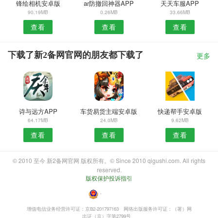
锋绘相机安卓版
ar防撤回神器APP
天天车服APP
90.19MB
0.26MB
33.66MB
查看
查看
查看
下载了新2备网官网的朋友都下载了
更多
诗与远方APP
车货易货主端安卓版
快递帮手安卓版
64.17MB
24.0MB
9.62MB
查看
查看
查看
© 2010 至今 新2备网官网 版权所有。© Since 2010 qigushi.com. All rights
reserved.
版权保护投诉指引
・
增值电信业务经营许可证：京B2-201797163
网络出版服务许可证：（署）网
出证（京）字第2799号