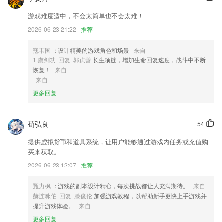
学习内容均从拥有近七千道题的题库中自动生成，智能评判。
游戏难度适中，不会太简单也不会太难！
2,数据精准：出门前查好公交，你到了公交站，刚好上车。
2026-06-23 21:22
推荐
3,可设置横竖方向,击“图文编辑”可输入任意内容，添加图片、涂鸦、画
框、表情
寇韦国
：设计精美的游戏角色和场景
来自
4,让家长可以对孩子严加管教，让孩子以后可以更好的发展；
1.虞剑功 回复 郭贞善
长生项链，增加生命回复速度，战斗中不断
恢复！
来自
5,采用邮件智能收取技术，大幅降低流量损耗；
来自
6,超级酷炫的动态视频
更多回复
酷天堂彩票app官方下载软件优势
1.包含超全的简明字典和权威的《剑桥英汉双解词典》，满足商务英语、
荀弘良
54
GRE、托福、雅思、考研、四六级、高中、初中、小学等语言翻译的学
提供虚拟货币和道具系统，让用户能够通过游戏内任务或充值购
习需求。
买来获取。
2.按国家考试出题标准比例进行智能组卷，模拟出题，试题采取无序排
2026-06-23 12:07
推荐
列；
3.能很好的满足用户的各种法律需求，无论遇到什么问题都可以直接在线
甄力枫
：游戏的副本设计精心，每次挑战都让人充满期待。
来自
咨询；
赫连咏伯 回复 滕俊伦
加强游戏教程，以帮助新手更快上手游戏并
提升游戏体验。
来自
4.大人不坚持亲子阅读，不坚持识字训练，两天打鱼三天晒网，再好的方
法和工具对于幼儿识字来说都是徒劳。
更多回复