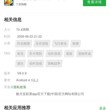
查看详情
7.65MB
相关信息
大小
70.43MB
时间
2026-06-23 21:22
分类
扑克棋牌
生存冒险
飞行射击
惊悚
TAG
射击
关卡塔防
动作游戏
冒险
宠物养成
逃生
动作游戏
策略战争
版本
V8.0.9
要求
Android 4.1以上
开发者
隐私政策
酷天堂彩票app官方下载(中国)官方网站有限公司
相关应用推荐
更多