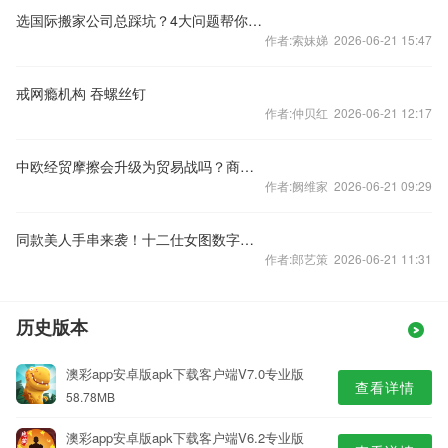
选国际搬家公司总踩坑？4大问题帮你理清
作者:索妹娣 2026-06-21 15:47
戒网瘾机构 吞螺丝钉
作者:仲贝红 2026-06-21 12:17
中欧经贸摩擦会升级为贸易战吗？商务部：愿与欧方协商管控分歧，妥处摩擦
作者:阙维家 2026-06-21 09:29
同款美人手串来袭！十二仕女图数字水墨限量发行
作者:郎艺策 2026-06-21 11:31
历史版本
澳彩app安卓版apk下载客户端V7.0专业版
查看详情
58.78MB
澳彩app安卓版apk下载客户端V6.2专业版