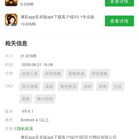
查看详情
9.50MB
澳彩app安卓版apk下载客户端V0.1专业版
查看详情
19.80MB
相关信息
大小
31.81MB
时间
2026-06-21 19:08
分类
游戏工具
经营策略
宠物养成
经营策略
TAG
其它游戏
桌游
角色扮演
休闲
休闲
沙盒
悬疑
格斗街机
版本
V9.6.1
要求
Android 4.1以上
开发者
隐私政策
澳彩app安卓版apk下载客户端(中国)官方网站有限公司