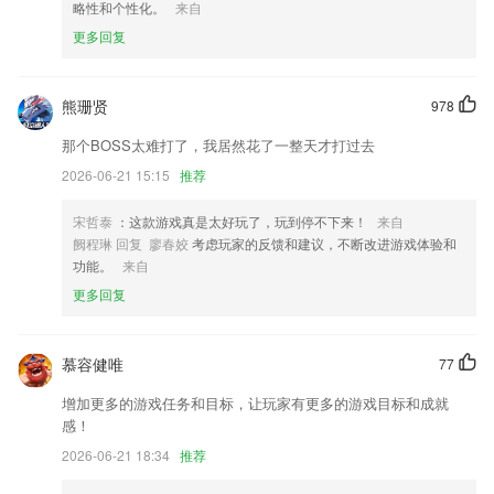
略性和个性化。
来自
6.从aaZ划分了27个级别，全面覆盖启蒙阶段到大学，适合不同能力不同
年龄段的孩子，让每一个孩子都可以找到适合自己的内容并且能自主学
更多回复
习！
澳彩app安卓版apk下载客户端更新了什么?
熊珊贤
978
新增转换格式自定义分辨率；
那个BOSS太难打了，我居然花了一整天才打过去
APP更新内容
2026-06-21 15:15
推荐
适配鸿蒙api level 修正查看鸿蒙应用详情时崩溃
宋哲泰
：这款游戏真是太好玩了，玩到停不下来！
来自
优化客户业态
阙程琳 回复 廖春姣
考虑玩家的反馈和建议，不断改进游戏体验和
图像拼接 支持设置拼接间隔
功能。
来自
修复优化已知bug。
更多回复
联系我们
以上就是澳彩app安卓版apk下载客户端的介绍，如果您喜欢这款软件，
慕容健唯
77
您可以到应用商店进行打分评论，说出您的使用经历，以帮助我们更好的
对产品进行优化修改。
增加更多的游戏任务和目标，让玩家有更多的游戏目标和成就
感！
2026-06-21 18:34
推荐