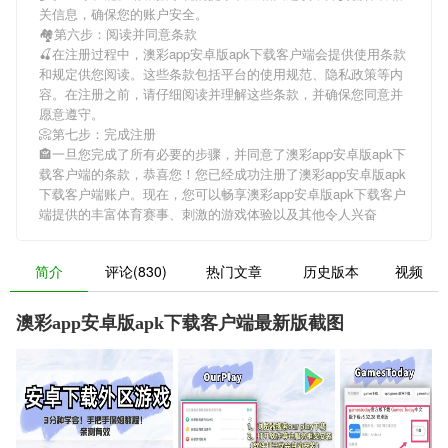
关信息，确保您的账户安全。
🏘第六步：阅读并同意条款
🍒在注册过程中，
澳彩app安卓版apk下载客户端
会提供使用条款
和规定供您阅读。这些条款包括平台的使用规范、隐私政策等内
容。在注册之前，请仔细阅读并理解这些条款，并确保您同意并
愿意遵守。
📀第七步：完成注册
🏤一旦您完成了所有必要的步骤，并同意了
澳彩app安卓版apk下
载客户端
的条款，恭喜您！您已经成功注册了澳彩app安卓版apk
下载客户端账户。现在，您可以畅享
澳彩app安卓版apk下载客户
端
提供的丰富体育赛事、刺激的游戏体验以及其他令人兴奋
简介
评论(830)
热门文章
历史版本
视频
澳彩app安卓版apk下载客户端最新版截图