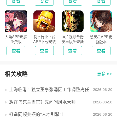
查看
查看
查看
查看
大角APP电脑
制香行业平台
照片视频备份
慧安星APP更
免费版
APP下载安装
安卓版免登陆
新版本
2026
版
查看
查看
查看
查看
相关攻略
更多
上海临港：独立董事张湧因工作调整离任
2026-06-20
想在乌克兰当官？先问问风水大师
2026-06-20
打造同频共振的“人才引擎”！
2026-06-20