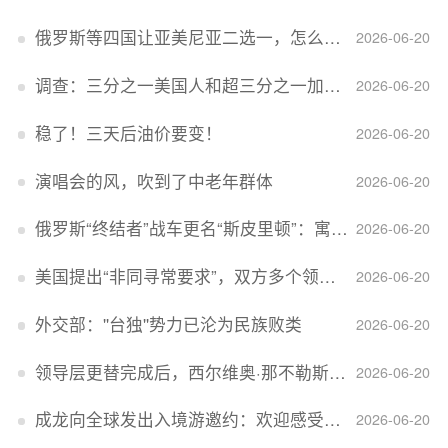
俄罗斯等四国让亚美尼亚二选一，怎么回事？
2026-06-20
调查：三分之一美国人和超三分之一加拿大人感到经济压力
2026-06-20
稳了！三天后油价要变！
2026-06-20
演唱会的风，吹到了中老年群体
2026-06-20
俄罗斯“终结者”战车更名“斯皮里顿”：寓意强大可靠，彰显俄精神力量
2026-06-20
美国提出“非同寻常要求”，双方多个领域分歧依旧，印美贸易谈判进入“关键阶段”
2026-06-20
外交部：''台独''势力已沦为民族败类
2026-06-20
领导层更替完成后，西尔维奥·那不勒斯出任Lucid首席执行官
2026-06-20
成龙向全球发出入境游邀约：欢迎感受无滤镜的真实中国
2026-06-20