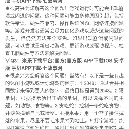
版 手机APP下载-七故事网
🍁很高兴为您解答这个问题！游戏运行时可能会出现崩
溃或闪退的问题。这种问题可能由多种原因引起，包括
软件错误、硬件不兼容、操作系统问题、网络连接问题
等。游戏开发者通常会尽力优化游戏以减少这些问题的
发生，但仍然无法完全避免。如果出现崩溃或闪退问
题，可以尝试重新启动游戏、更新游戏或驱动程序、检
查电脑硬件等方法来解决问题。
💡
Q3：米乐下载平台(官方)官方版-APP下载IOS 安卓
版 手机APP下载-七故事网
🍁很高兴为您解答这个问题！当然有！以下是一些有趣
的休闲小游戏或迷你游戏的例子：1.2048：通过合并相
同数字来得到更大的数字，最终目标是得到2048。2.猜
单词：根据提示猜出正确的单词，可以选择不同的主
题，如动物、食物等。3.贪吃蛇：控制一条蛇吃食物，
并避免撞到自己或墙壁。4.接水果：用一个篮子接住掉
落的水果，尽量不要让水果掉到地上。5.打字游戏：练
习打字速度和准确度，通过打出正确的字母来击败对手