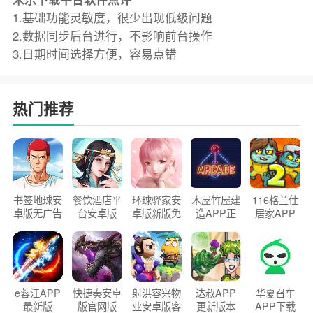
1.基础功能灵敏度，很少出现低级问题
2.数据同步后台进行，不影响前台操作
3.日期时间选择方便，容易点错
热门推荐
书签地球安
餐饮酒店平
环球驿家安
木屋竹屋建
116格兰仕
卓版无广告
台安卓版
卓版新版免
造APP正
居家APP
官方正版
2026版
费下载
版2026
手机版
e蓉江APP
快捷奏安卓
射洪容兴物
达叔APP
华夏召车
最新版
版官网版
业安卓版客
更新版本
APP下载