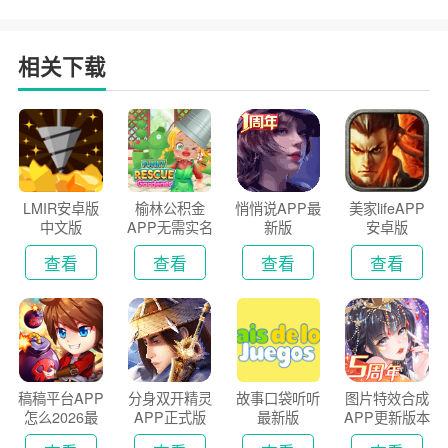
户端
2026
安装2026
相关下载
LMIR安卓版
榆林公积金
悄悄说APP最
美家lifeAPP
中文版
APP无需实名
新版
安卓版
认证版
查看
查看
查看
查看
稿稿平台APP
分身双开精灵
故事口袋听听
图片特效合成
怎么2026最
APP正式版
最新版
APP更新版本
新版
2026