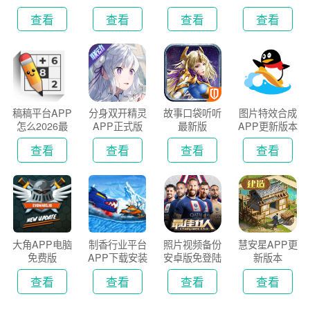
认证版
查看
查看
查看
查看
稿稿平台APP
分身双开精灵
故事口袋听听
图片特效合成
怎么2026最
APP正式版
最新版
APP更新版本
新版
2026
查看
查看
查看
查看
大角APP电脑
制香行业平台
照片视频备份
慧安星APP更
免费版
APP下载安装
安卓版免登陆
新版本
2026
版
查看
查看
查看
查看