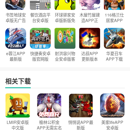
书签地球安
餐饮酒店平
环球驿家安
木屋竹屋建
116格兰仕
卓版无广告
台安卓版
卓版新版免
造APP正
居家APP
官方正版
2026版
费下载
版2026
手机版
e蓉江APP
快捷奏安卓
射洪容兴物
达叔APP
华夏召车
最新版
版官网版
业安卓版客
更新版本
APP下载
户端
2026
安装2026
相关下载
LMIR安卓版
榆林公积金
悄悄说APP最
美家lifeAPP
中文版
APP无需实名
新版
安卓版