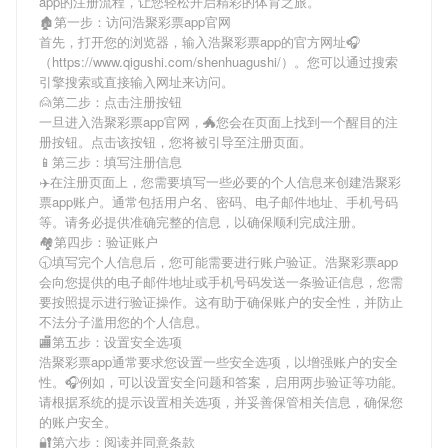
app
的注册流程，让您轻松开启精彩的体育之旅。
🏚第一步：访问浩聚彩票app官网
首先，打开您的浏览器，输入
浩聚彩票app
的官方网址🎧
（https://www.qigushi.com/shenhuagushi/）。您可以通过搜索
引擎搜索或直接输入网址来访问。
🙍第二步：点击注册按钮
一旦进入
浩聚彩票app
官网，🐲您会在页面上找到一个醒目的注
册按钮。点击该按钮，您将被引导至注册页面。
📱第三步：填写注册信息
✈️在注册页面上，您需要填写一些必要的个人信息来创建
浩聚彩
票app
账户。通常包括用户名、密码、电子邮件地址、手机号码
等。请务必提供准确完整的信息，以确保顺利完成注册。
🏘第四步：验证账户
🕤填写完个人信息后，您可能需要进行账户验证。
浩聚彩票app
会向您提供的电子邮件地址或手机号码发送一条验证信息，您需
要按照提示进行验证操作。这有助于确保账户的安全性，并防止
不法分子滥用您的个人信息。
🏬第五步：设置安全选项
浩聚彩票app
通常要求您设置一些安全选项，以增强账户的安全
性。🎧例如，可以设置安全问题和答案，启用两步验证等功能。
请根据系统的提示设置相关选项，并妥善保管相关信息，确保您
的账户安全。
🔐第六步：阅读并同意条款