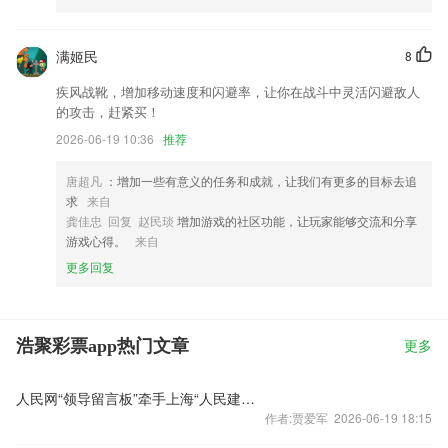
满姬民
8
疾风战靴，增加移动速度和闪避率，让你在战斗中灵活闪避敌人
的攻击，赶紧买！
2026-06-19 10:36
推荐
唐超凡
：增加一些有意义的任务和成就，让我们有更多的目标去追
求
来自
龚佳忠 回复 赵民琰
增加游戏的社区功能，让玩家能够交流和分享
游戏心得。
来自
更多回复
浩聚彩票app热门文章
更多
人民网“领导留言板”牵手上海“人民建议征集”共启新征程
作者:贾爱军 2026-06-19 18:15