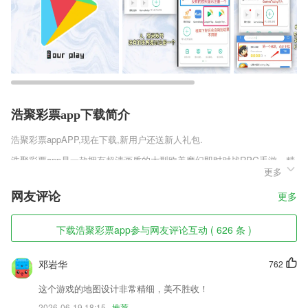
浩聚彩票app下载简介
浩聚彩票app
APP,现在下载,新用户还送新人礼包.
浩聚彩票app是一款拥有超清画质的大型欧美魔幻即时对战RPG手游，精
更多
致暗黑的游戏画面，有趣的魔幻奇迹故事题材，所有的人物形象刻画的精
致立体，无缝的世界地图，自由的进行各种探索，展开一场全新史诗级别
网友评论
更多
的冒险之旅，对热血英灵官方最新版v1.2.3这款游戏感兴趣的玩家赶紧来
趣趣手游网下载体验吧。
下载浩聚彩票app参与网友评论互动 ( 626 条 )
浩聚彩票app软件特色
1,循环记录模式更好的为2265用户节省手机内存，保证手机运行流畅。
邓岩华
762
2,精准的数据分析
这个游戏的地图设计非常精细，美不胜收！
3,满足不同用户的不同需求，为用户提供精华课程学习社群的服务软件；
2026-06-19 18:15
推荐