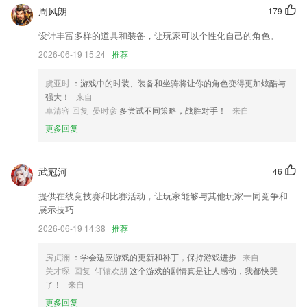
「新增」对口型 上传音频相片自动对口型
周风朗
179
新增了物理单位电压转换计算
设计丰富多样的道具和装备，让玩家可以个性化自己的角色。
「视频页」增加所属专题入口，事件详情全了解；
2026-06-19 15:24
推荐
样貌升级内容升级体验升级，get全新爽点！
虞亚时
：游戏中的时装、装备和坐骑将让你的角色变得更加炫酷与
增加用户反馈功能；
强大！
来自
卓清容 回复 晏时彦
多尝试不同策略，战胜对手！
来自
提升产品性能 优化用户体验
更多回复
联系我们
以上就是浩聚彩票app的介绍，如果您喜欢这款软件，您可以到应用商店
进行打分评论，说出您的使用经历，以帮助我们更好的对产品进行优化修
武冠河
46
改。
提供在线竞技赛和比赛活动，让玩家能够与其他玩家一同竞争和
展示技巧
2026-06-19 14:38
推荐
房贞澜
：学会适应游戏的更新和补丁，保持游戏进步
来自
关才琛 回复 轩辕欢朋
这个游戏的剧情真是让人感动，我都快哭
了！
来自
更多回复