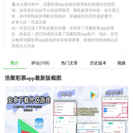
🏖在注册过程中，
浩聚彩票app
会提供使用条款和规定供您阅
读。这些条款包括平台的使用规范、隐私政策等内容。在注册之
前，请仔细阅读并理解这些条款，并确保您同意并愿意遵守。
🌠第七步：完成注册
㊙一旦您完成了所有必要的步骤，并同意了
浩聚彩票app
的条
款，恭喜您！您已经成功注册了浩聚彩票app账户。现在，您可
以畅享
浩聚彩票app
提供的丰富体育赛事、刺激的游戏体验以及
其他令人兴奋
简介
评论(103)
热门文章
历史版本
视频
浩聚彩票app最新版截图