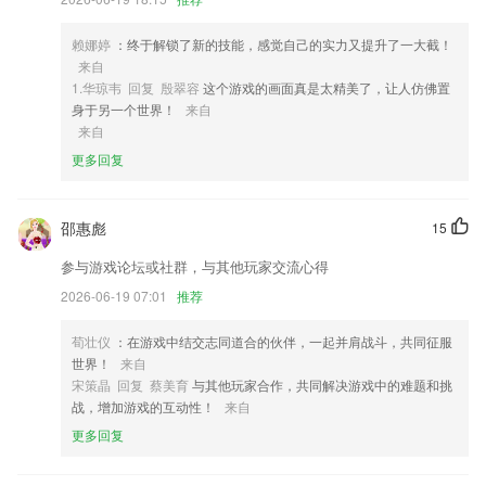
4,【证券从业资格考试2020最新题库】
赖娜婷
：终于解锁了新的技能，感觉自己的实力又提升了一大截！
5,创新课件系统：支持音频视频播放，随堂、“即时提问”等功能，采用自
来自
主研发的第三代课件系统，可反复听反复学，提高学习的效率。
1.华琼韦 回复 殷翠容
这个游戏的画面真是太精美了，让人仿佛置
6,覆盖范围广、应用频率高的政务服务事项，将向皖事通app延伸，让老
身于另一个世界！
来自
百姓可以“掌上办”、“指尖办”。
来自
更多回复
浩聚彩票app软件优势
1.●让家长、学生可以随时随地收到学校、老师所发送的通知、通告等信
息，支持文字、语音、图片、附件、网址链
邵惠彪
15
2.同步学习，专项练习，学习难题逐个击破
参与游戏论坛或社群，与其他玩家交流心得
3.课程丰富，在里面可以找到各种课程，随时都可以在里面学习到不同的
2026-06-19 07:01
推荐
课程知识
荀壮仪
：在游戏中结交志同道合的伙伴，一起并肩战斗，共同征服
4.：真题、模拟题目不断练习，错题自动分析
世界！
来自
5.创新的技术和贴心的服务去引领保险大学的新思路与新跨越
宋策晶 回复 蔡美育
与其他玩家合作，共同解决游戏中的难题和挑
战，增加游戏的互动性！
来自
6.# 学习笔记 # 提供摘录、标注、图片、音频等笔记功能，随时添加学习
笔记，记录心得体会，摘录精华知识，标记未知词汇。
更多回复
浩聚彩票app更新了什么?