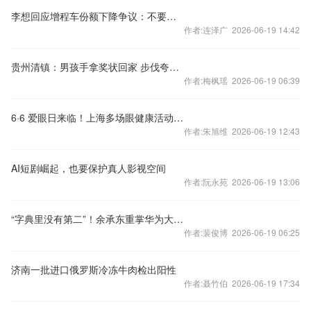
李想回应增程车份额下降争议：不要搞能源鄙视链
作者:连泽广 2026-06-19 14:42
贵州清镇：男孩手拿奖状回家 步伐夸张萌翻网友
作者:梅枫瑶 2026-06-19 06:39
6·6 爱眼日来临！上海多场眼健康活动等你赴约
作者:朱旭维 2026-06-19 12:43
AI短剧崛起，也要保护真人影视空间
作者:阮永苑 2026-06-19 13:06
“字典里没有第二”！余承东重掌华为大模型，鸿蒙7迈向智能体时代
作者:裴俊博 2026-06-19 06:25
济南一批进口俄罗斯冷冻牛肉检出阳性
作者:聂竹伯 2026-06-19 17:34