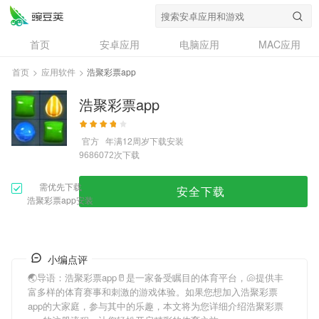
首页
安卓应用
电脑应用
MAC应用
资讯
专题
设计奖
创意应用
首页
>
应用软件
>
浩聚彩票app
问答
浩聚彩票app
官方
年满12周岁
下载安装
次下载
9686072
需优先下载
安全下载
浩聚彩票app安装
小编点评
🌏导语：
浩聚彩票app
🥛是一家备受瞩目的体育平台，🐚提供丰
富多样的体育赛事和刺激的游戏体验。如果您想加入
浩聚彩票
app
的大家庭，参与其中的乐趣，本文将为您详细介绍
浩聚彩票