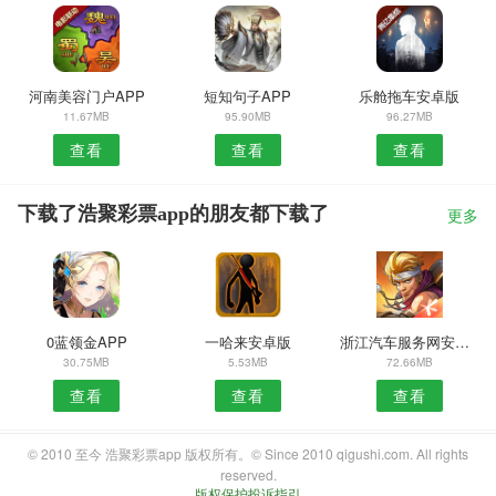
河南美容门户APP
短知句子APP
乐舱拖车安卓版
11.67MB
95.90MB
96.27MB
查看
查看
查看
下载了浩聚彩票app的朋友都下载了
更多
0蓝领金APP
一哈来安卓版
浙江汽车服务网安卓版
30.75MB
5.53MB
72.66MB
查看
查看
查看
© 2010 至今 浩聚彩票app 版权所有。© Since 2010 qigushi.com. All rights
reserved.
版权保护投诉指引