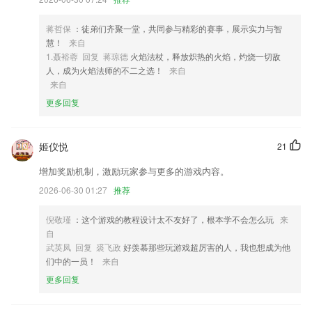
4,高效便捷的综合管理系统，为更多品牌自主运营赋能；
蒋哲保
：徒弟们齐聚一堂，共同参与精彩的赛事，展示实力与智
5,提供支付宝支付功能,手机快捷支付停车费用;
慧！
来自
6,遵循教师资格考试大纲，根据大纲内容精心安排备考课程，课程有实时
1.聂裕蓉 回复 蒋琼德
火焰法杖，释放炽热的火焰，灼烧一切敌
字幕，即使你是零基础基于2265学生，您可以快速进入学习状态并掌握
人，成为火焰法师的不二之选！
来自
考试内容。
来自
更多回复
679游戏登录软件优势
1.打开题库就能迅速查阅到相关的试题内容
姬仪悦
21
2.知识容器拥有多个内容模块，包括生活分享、办公技巧、职场提升等模
块。
增加奖励机制，激励玩家参与更多的游戏内容。
3.快速获取粉丝，社群分销“老带新”,人人都是知识的传播者；
2026-06-30 01:27
推荐
4.教师资格证题库内含考点练习，全国通用卷以及地区卷模拟练习，以及
倪敬瑾
：这个游戏的教程设计太不友好了，根本学不会怎么玩
来
按照固定考试比重的随机式的抽题的真题考场，成绩单实时记录考试数
自
据，一点一滴的反馈考生近期学习状态以及自我正确率的提升，大大的给
武英凤 回复 裘飞政
好羡慕那些玩游戏超厉害的人，我也想成为他
予考生通过考试的信心
们中的一员！
来自
5.·提供了各种级别考试的真题和模拟训练，通过俄语考试您可以真实的
更多回复
感受考试的环境，对自己的学习成果进行一个检查
6.·提供的说文解字内容，就能对汉字产生更深刻的印象