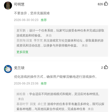
司明慧
826
679游戏登录更新了什么?
不要放弃，坚持克服困难
修复了第三方sdk收集用户隐私信息的问题
2026-06-30 00:23
推荐
b）首页进入地图找站，默认是手机定位城市
新春贺岁，兔年吉祥
夏军鹏
：设计一个任务系统，玩家可以接受各种任务并完成以获取
游戏奖励和经验值。
来自
内置更多APP的跳过规则。
景胜翔 回复 季芳梵
关注游戏官方社交媒体和论坛，获取最新的游
导入号码的扩展属性增加编辑功能.
戏资讯和活动信息，以便参与并获得额外收益。
来自
销售出库单增加历史记录查询；
更多回复
联系我们
以上就是679游戏登录的介绍，如果您喜欢这款软件，您可以到应用商店
党兰琰
2
进行打分评论，说出您的使用经历，以帮助我们更好的对产品进行优化修
改。
优化游戏的操作方式，确保用户能够流畅地进行游戏操作。
2026-06-29 23:06
推荐
姬松善
：学会适应不同的游戏模式和规则，灵活应对各种情况。
来自
慕容叶宇 回复 卓仁贤
游戏中的任务非常有趣且多样化，我可以探
索各种地图，与其他玩家合作或对抗，完成各种任务
来自