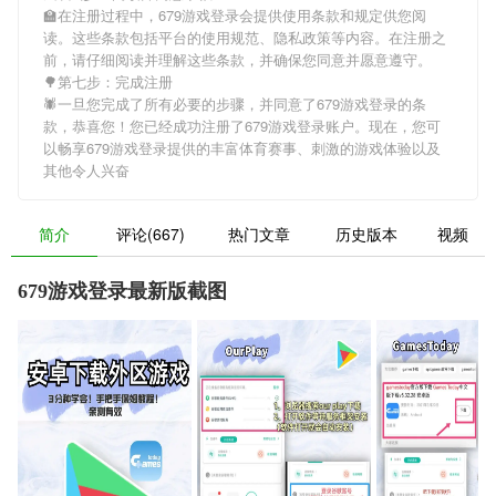
🏫在注册过程中，
679游戏登录
会提供使用条款和规定供您阅
读。这些条款包括平台的使用规范、隐私政策等内容。在注册之
前，请仔细阅读并理解这些条款，并确保您同意并愿意遵守。
🌳第七步：完成注册
🕷一旦您完成了所有必要的步骤，并同意了
679游戏登录
的条
款，恭喜您！您已经成功注册了679游戏登录账户。现在，您可
以畅享
679游戏登录
提供的丰富体育赛事、刺激的游戏体验以及
其他令人兴奋
简介
评论(667)
热门文章
历史版本
视频
679游戏登录最新版截图