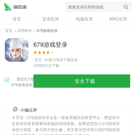
首页
安卓应用
电脑应用
MAC应用
资讯
专题
设计奖
创意应用
首页
>
应用软件
>
679游戏登录
问答
679游戏登录
官方
年满12周岁
下载安装
次下载
2499097
需优先下载
安全下载
679游戏登录安装
小编点评
👨导语：
679游戏登录
🍘是一家备受瞩目的体育平台，🍟提供丰
富多样的体育赛事和刺激的游戏体验。如果您想加入
679游戏登
录
的大家庭，参与其中的乐趣，本文将为您详细介绍
679游戏登