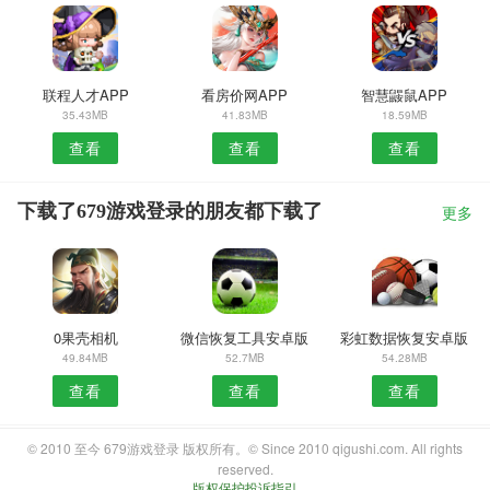
联程人才APP
看房价网APP
智慧鼹鼠APP
35.43MB
41.83MB
18.59MB
查看
查看
查看
下载了679游戏登录的朋友都下载了
更多
0果壳相机
微信恢复工具安卓版
彩虹数据恢复安卓版
49.84MB
52.7MB
54.28MB
查看
查看
查看
© 2010 至今 679游戏登录 版权所有。© Since 2010 qigushi.com. All rights
reserved.
版权保护投诉指引