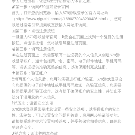
录
的注册流程，让您轻松开启精彩的体育之旅。
🦖第一步：访问679游戏登录官网
首先，打开您的浏览器，输入
679游戏登录
的官方网址👱
（https://www.qigushi.com/qi/1680272048290426.html）。您可
以通过搜索引擎搜索或直接输入网址来访问。
🈁第二步：点击注册按钮
一旦进入
679游戏登录
官网，⛽️您会在页面上找到一个醒目的注册
按钮。点击该按钮，您将被引导至注册页面。
🍯第三步：填写注册信息
🌆在注册页面上，您需要填写一些必要的个人信息来创建
679游
戏登录
账户。通常包括用户名、密码、电子邮件地址、手机号码
等。请务必提供准确完整的信息，以确保顺利完成注册。
🌳第四步：验证账户
🖱填写完个人信息后，您可能需要进行账户验证。
679游戏登录
会
向您提供的电子邮件地址或手机号码发送一条验证信息，您需要
按照提示进行验证操作。这有助于确保账户的安全性，并防止不
法分子滥用您的个人信息。
🍾第五步：设置安全选项
679游戏登录
通常要求您设置一些安全选项，以增强账户的安全
性。📀例如，可以设置安全问题和答案，启用两步验证等功能。
请根据系统的提示设置相关选项，并妥善保管相关信息，确保您
的账户安全。
🌶第六步：阅读并同意条款