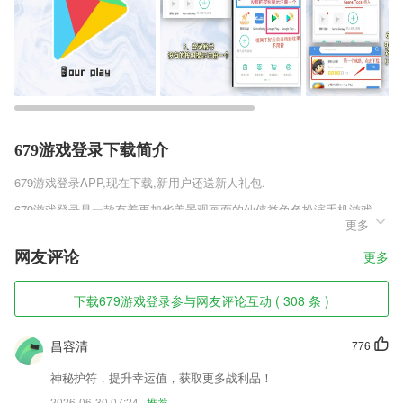
679游戏登录下载简介
679游戏登录
APP,现在下载,新用户还送新人礼包.
679游戏登录是一款有着更加华美景观画面的仙侠类角色扮演手机游戏，
更多
广袤的世界有着各种不同的山川地貌，精雕细琢鬼斧神工。畅游在自然山
水之间，隐士于乡野城镇之中，感叹仙界壮美景色，长叹于凡尘世俗之
网友评论
更多
情。带你感受更加真实的东方古典韵味。
679游戏登录软件特色
下载679游戏登录参与网友评论互动 ( 308 条 )
1,精准定位功能，轻松了解当前位置，误差可以缩小到10米
昌容清
776
2,有效结合海量学员学习行为与做题情况，力求让每一道题都更有针对
性，通过考试不在话下。
神秘护符，提升幸运值，获取更多战利品！
3,基于大数据与人工智能，提供全面健康管理服务；
2026-06-30 07:24
推荐