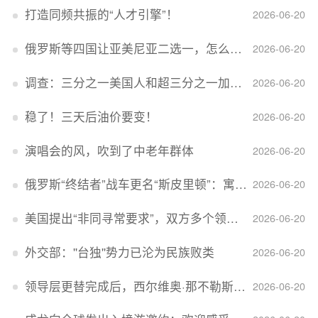
打造同频共振的“人才引擎”！
2026-06-20
俄罗斯等四国让亚美尼亚二选一，怎么回事？
2026-06-20
调查：三分之一美国人和超三分之一加拿大人感到经济压力
2026-06-20
稳了！三天后油价要变！
2026-06-20
演唱会的风，吹到了中老年群体
2026-06-20
俄罗斯“终结者”战车更名“斯皮里顿”：寓意强大可靠，彰显俄精神力量
2026-06-20
美国提出“非同寻常要求”，双方多个领域分歧依旧，印美贸易谈判进入“关键阶段”
2026-06-20
外交部：''台独''势力已沦为民族败类
2026-06-20
领导层更替完成后，西尔维奥·那不勒斯出任Lucid首席执行官
2026-06-20