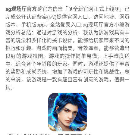
ag现场厅官方
🌈官方信息「🔰全新官网正式上线🔰」已
完成公开认证备案(✅/)提供官网入口、访问地址、网页
版本、手机版app、全站登录入口.ag现场厅官方小编游
戏分析总结：通过对游戏的分析，我认为该游戏具有丰
富的玩法和多样化的关卡设计，能够给玩家带来不同的
挑战和乐趣。游戏的画面精美，音效逼真，能够营造出
良好的游戏氛围。游戏的操作简单易懂，上手难度适
中，适合各个年龄段的玩家。同时，游戏还提供了丰富
的奖励和成就系统，增加了游戏的可玩性和挑战性。总
的来说，该游戏是一款有趣且富有创意的游戏，值得一
试。