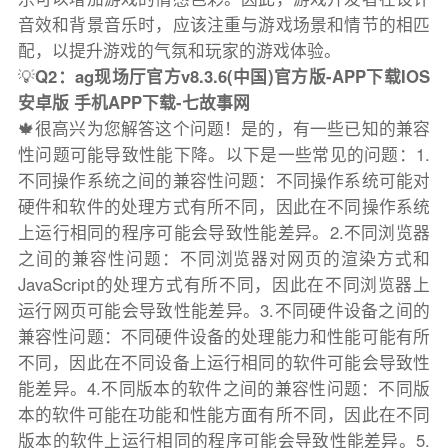
音效和背景音乐时，应该注重与游戏场景和情节的相匹
配，以提升游戏的气氛和玩家的游戏体验。
💡
Q2：ag现场厅官方v8.3.6(中国)官方版-APP下载IOS
安卓版 手机APP下载-七故事网
🍁很高兴为您解答这个问题！是的，有一些已知的兼容
性问题可能导致性能下降。以下是一些常见的问题：1.
不同操作系统之间的兼容性问题：不同操作系统可能对
硬件和软件的处理方式有所不同，因此在不同操作系统
上运行相同的程序可能会导致性能差异。2.不同浏览器
之间的兼容性问题：不同浏览器对网页的渲染方式和
JavaScript的处理方式有所不同，因此在不同浏览器上
运行网页可能会导致性能差异。3.不同硬件设备之间的
兼容性问题：不同硬件设备的处理能力和性能可能有所
不同，因此在不同设备上运行相同的软件可能会导致性
能差异。4.不同版本的软件之间的兼容性问题：不同版
本的软件可能在功能和性能方面有所不同，因此在不同
版本的软件上运行相同的程序可能会导致性能差异。5.