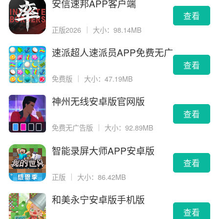
安信速邦APP客户端
查看
正版2026
｜
大小：98.14MB
速派超人速派员APP免费无广
告版
查看
免费版
｜
大小：47.19MB
神州无线安卓版官网版
查看
免费无广告版
｜
大小：92.89MB
智能录屏大师APP安卓版
查看
正版
｜
大小：86.42MB
和美永宁安卓版手机版
查看