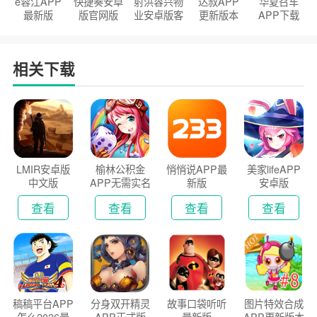
e蓉江APP
快捷奏安卓
射洪容兴物
达叔APP
华夏召车
最新版
版官网版
业安卓版客
更新版本
APP下载
户端
2026
安装2026
相关下载
LMIR安卓版
榆林公积金
悄悄说APP最
美家lifeAPP
中文版
APP无需实名
新版
安卓版
认证版
查看
查看
查看
查看
稿稿平台APP
分身双开精灵
故事口袋听听
图片特效合成